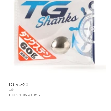
TGシャンクス
販
海遊
売
通
1,815円（税込）から
元:
常
価
格