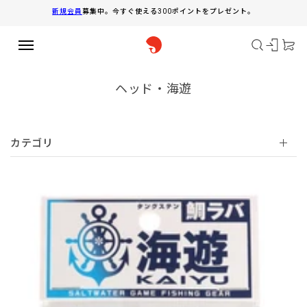
コンテ
新規会員
募集中。今すぐ使える300ポイントをプレゼント。
ンツに
進む
コ
ヘッド・海遊
レ
ク
シ
カテゴリ
ョ
ン
: