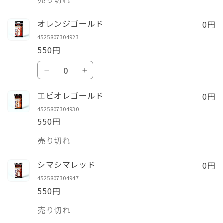
量
0円
オレンジゴールド
4525807304923
550円
数
オ
オ
量
レ
レ
0円
エビオレゴールド
ン
ン
4525807304930
ジ
ジ
550円
ゴ
ゴ
数
ー
ー
売り切れ
量
ル
ル
0円
ド
ド
シマシマレッド
の
の
4525807304947
550円
数
数
量
量
数
売り切れ
を
を
量