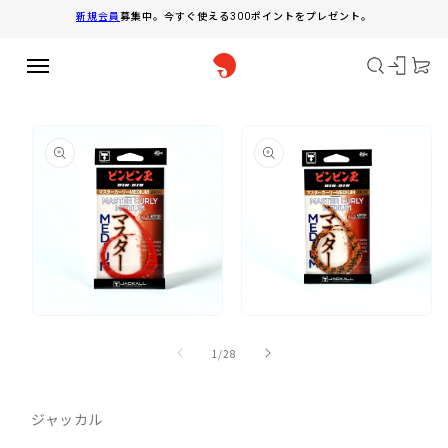
コンテ
新規会員
募集中。今すぐ使える300ポイントをプレゼント。
ンツに
進む
商品情
報にス
キップ
モ
モ
ー
ー
の
1
/
28
ダ
ダ
ル
ル
で
で
ジャッカル
メ
メ
デ
デ