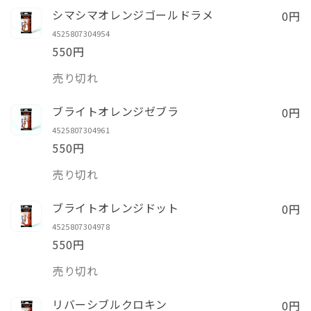
減
増
0円
シマシマオレンジゴールドラメ
ら
や
4525807304954
す
す
550円
数
売り切れ
量
0円
ブライトオレンジゼブラ
4525807304961
550円
数
売り切れ
量
0円
ブライトオレンジドット
4525807304978
550円
数
売り切れ
量
0円
リバーシブルクロキン