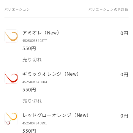
か
て
ん
き
販
い
ま
売
バリエーション
る
バリエーションの合計額
あ
せ
で
か
ん
き
販
な
ま
売
せ
で
た
ん
き
0円
アミオレ（New）
ま
の
せ
4525807340877
ん
カ
550円
ー
数
売り切れ
ト
量
0円
ギミックオレンジ（New）
4525807340884
550円
数
売り切れ
量
0円
レッドグローオレンジ（New）
4525807340891
550円