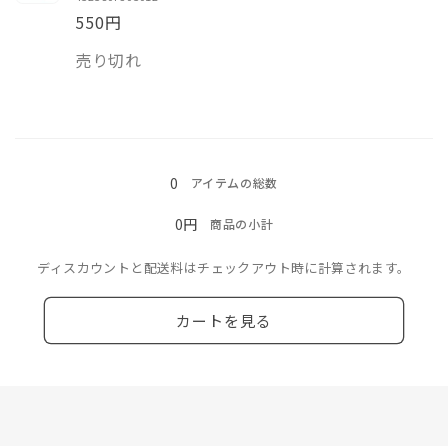
ト
ト
減
増
550円
チ
チ
ら
や
数
ャ
ャ
売り切れ
す
す
量
ー
ー
ト
ト
の
の
読
数
数
み
0
アイテムの総数
量
量
込
を
を
0円
商品の小計
み
減
増
中…
ら
や
ディスカウントと配送料はチェックアウト時に計算されます。
す
す
カートを見る