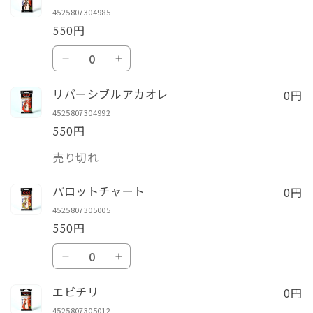
4525807304985
550円
数
リ
リ
量
バ
バ
0円
リバーシブルアカオレ
ー
ー
4525807304992
シ
シ
550円
ブ
ブ
数
ル
ル
売り切れ
量
ク
ク
0円
ロ
ロ
パロットチャート
キ
キ
4525807305005
550円
ン
ン
の
の
数
パ
パ
数
数
量
ロ
ロ
量
量
0円
エビチリ
ッ
ッ
を
を
4525807305012