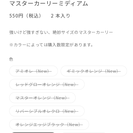
ィ
ィ
マスターカーリーミディアム
ア
ア
(1)
(2)
通
550円（税込）
2 本入り
を
を
常
開
開
価
く
く
強いけど強すぎない、絶妙サイズのマスターカーリー
格
※カラーによっては購入数限定があります。
色
バ
バ
アミオレ（New）
ギミックオレンジ（New）
リ
リ
エ
エ
ー
ー
バ
レッドグローオレンジ（New）
シ
シ
リ
ョ
ョ
エ
ン
ン
ー
バ
マスターオレンジ（New）
は
は
シ
リ
売
売
ョ
エ
り
り
ン
ー
バ
リバーシブルオレクロ（New）
切
切
は
シ
リ
れ
れ
売
ョ
エ
て
て
り
ン
ー
バ
オレンジエッジブラック（New）
い
い
切
は
シ
リ
る
る
れ
売
ョ
エ