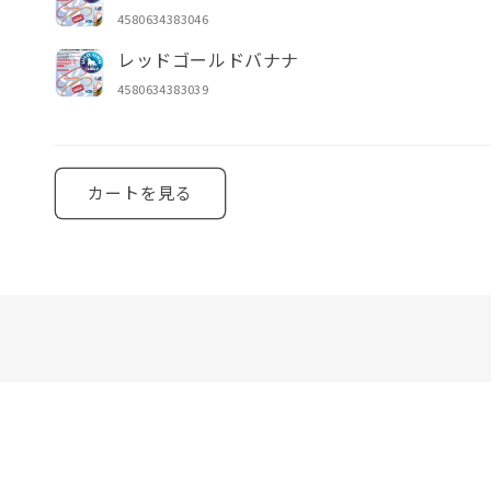
4580634383046
レッドゴールドバナナ
4580634383039
読
み
カートを見る
込
み
中…