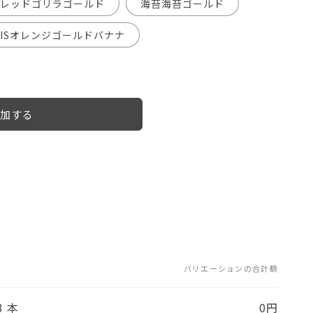
レッドゴリラゴールド
海苔海苔ゴールド
ISオレンジゴールドバナナ
加する
バリエーションの合計額
3 本
0円