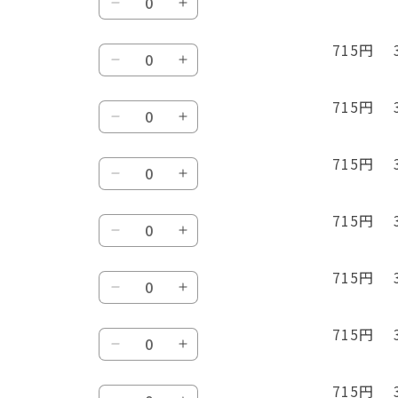
IS
IS
量
オ
オ
715円 
数
レ
レ
IS
IS
量
ン
ン
オ
オ
ジ
ジ
715円 
数
レ
レ
IS
IS
の
の
量
ン
ン
オ
オ
数
数
ジ
ジ
715円 
数
レ
レ
量
量
ス
ス
ゴ
ゴ
量
ン
ン
を
を
ケ
ケ
リ
リ
ジ
ジ
減
増
715円 
数
ス
ス
ラ
ラ
レ
レ
ゴ
ゴ
ら
や
量
ケ
ケ
の
の
ッ
ッ
リ
リ
す
す
オ
オ
数
数
715円 
数
ド
ド
ラ
ラ
海
海
レ
レ
量
量
量
ゴ
ゴ
ゴ
ゴ
苔
苔
ン
ン
を
を
リ
リ
ー
ー
715円 
数
海
海
ジ
ジ
減
増
ケ
ケ
ラ
ラ
ル
ル
量
苔
苔
ゼ
ゼ
ら
や
イ
イ
ゴ
ゴ
ド
ド
ゴ
ゴ
ブ
ブ
715円 
す
す
数