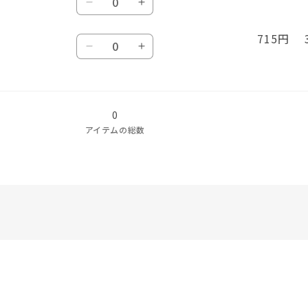
ム
ム
ー
ー
の
の
IS
IS
ー
ー
ラ
ラ
量
ラ
ラ
ル
ル
数
数
オ
オ
ル
ル
の
の
ブ
ブ
ド
ド
715円 
量
量
数
レ
レ
ド
ド
数
数
レ
レ
ラ
ラ
の
の
を
を
量
ン
ン
の
の
量
量
ッ
ッ
ウ
ウ
数
数
減
増
ジ
ジ
数
数
を
を
ド
ド
ン
ン
量
量
ら
や
ゴ
ゴ
量
量
減
増
ゴ
ゴ
ゴ
ゴ
を
を
す
す
0
ー
ー
を
を
ら
や
ー
ー
リ
リ
減
増
アイテムの総数
ル
ル
減
増
す
す
ル
ル
ラ
ラ
ら
や
ド
ド
ら
や
ド
ド
の
の
す
す
バ
バ
す
す
バ
バ
数
数
ナ
ナ
ナ
ナ
量
量
ナ
ナ
ナ
ナ
を
を
の
の
の
の
減
増
数
数
数
数
ら
や
量
量
量
量
す
す
を
を
を
を
減
増
減
増