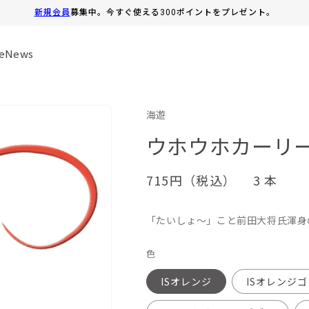
新規会員
募集中。今すぐ使える300ポイントをプレゼント。
e
News
海遊
ウホウホカーリ
通
715円（税込）
3 本
常
価
「たいしょ〜」こと前田大将氏渾身
格
色
ISオレンジ
ISオレンジ