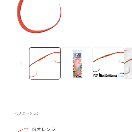
モ
ー
ダ
ル
で
メ
デ
ィ
ア
(1)
を
開
く
バリエーション
あ
ISオレンジ