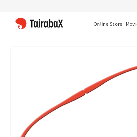
コンテ
ンツに
進む
Online Store
Movi
商品情
報にス
キップ