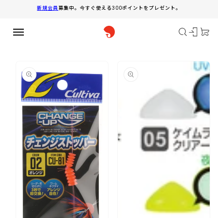
コンテ
新規会員
募集中。今すぐ使える300ポイントをプレゼント。
ンツに
進む
商品情
報にス
キップ
モ
ー
モ
ダ
ー
ル
ダ
で
ル
メ
で
デ
メ
ィ
デ
ア
ィ
(2)
ア
を
(1)
開