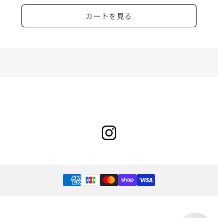
量
量
カートを見る
を
を
減
増
ら
や
す
す