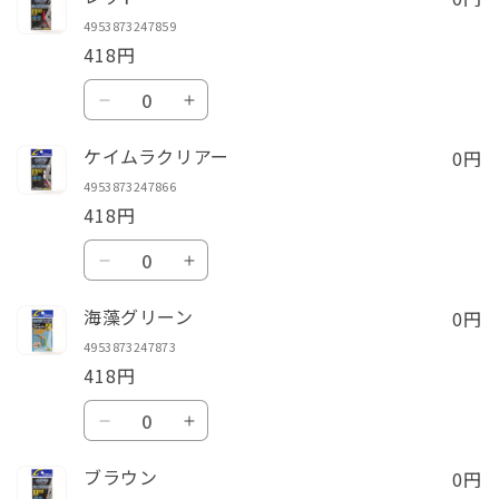
ン
ン
4953873247859
ジ
ジ
418円
の
の
数
数
数
レ
レ
量
量
量
ッ
ッ
を
を
0円
ケイムラクリアー
ド
ド
減
増
4953873247866
の
の
ら
や
418円
数
数
す
す
数
量
量
ケ
ケ
量
を
を
イ
イ
減
増
0円
海藻グリーン
ム
ム
ら
や
4953873247873
ラ
ラ
す
す
418円
ク
ク
数
リ
リ
海
海
量
ア
ア
藻
藻
ー
ー
0円
ブラウン
グ
グ