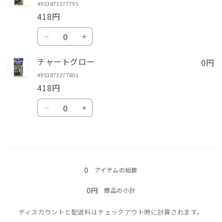
の
の
4953873277795
リ
リ
数
数
418円
ー
ー
量
量
数
ン
ン
を
を
ブ
ブ
量
の
の
減
増
ラ
ラ
数
数
0円
チャートグロー
ら
や
ウ
ウ
量
量
4953873277801
す
す
ン
ン
を
を
418円
の
の
減
増
数
数
数
ら
や
チ
チ
量
量
量
す
す
ャ
ャ
を
を
ー
ー
減
増
ト
ト
読
ら
や
グ
グ
み
す
す
0
アイテムの総数
ロ
ロ
込
ー
ー
0円
商品の小計
み
の
の
中…
ディスカウントと配送料はチェックアウト時に計算されます。
数
数