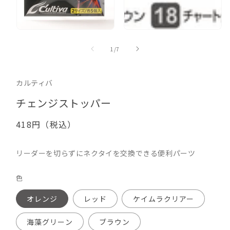
を
く
開
く
の
1
/
7
カルティバ
チェンジストッパー
通
418円（税込）
常
価
リーダーを切らずにネクタイを交換できる便利パーツ
格
色
オレンジ
レッド
ケイムラクリアー
海藻グリーン
ブラウン