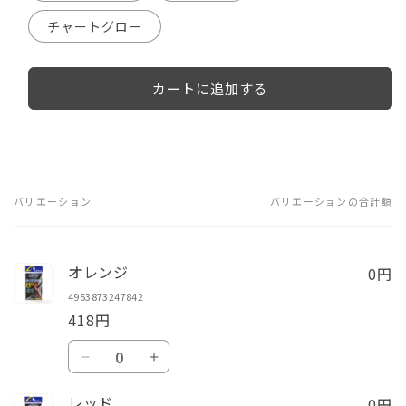
チャートグロー
カートに追加する
バリエーション
バリエーションの合計額
あ
な
た
0円
オレンジ
の
4953873247842
カ
418円
ー
数
ト
オ
オ
量
レ
レ
0円
レッド